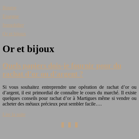
Bourse
Epargne
Immobilier
Or et bijoux
Or et bijoux
Quels papiers dois-je fournir pour du
rachat d’or ou d’argent ?
Si vous souhaitez entreprendre une opération de rachat d’or ou
d’argent, il est primordial de connaître le cours du marché. Il existe
quelques conseils pour rachat d’or à Martigues même si vendre ou
acheter des métaux précieux peut sembler facile….
Lire la suite
1
2
3