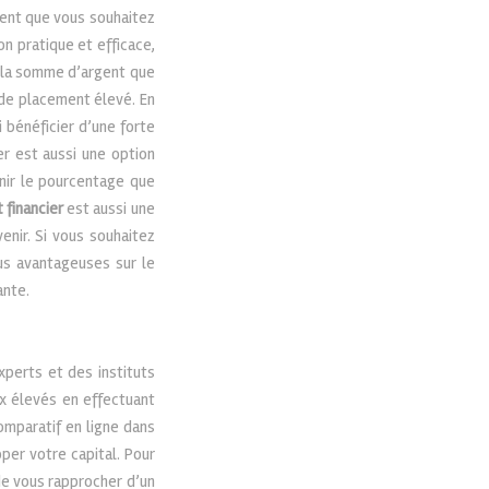
gent que vous souhaitez
on pratique et efficace,
de la somme d’argent que
 de placement élevé. En
 bénéficier d’une forte
er est aussi une option
inir le pourcentage que
 financier
est aussi une
enir. Si vous souhaitez
lus avantageuses sur le
ante.
xperts et des instituts
ux élevés en effectuant
omparatif en ligne dans
pper votre capital. Pour
 de vous rapprocher d’un